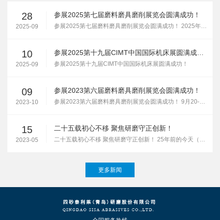
28
参展2025第七届磨料磨具磨削展览会圆满成功！
参展2025第七届磨料磨具磨削展览会圆满成功！ 2025年9月20-22日，第七届中国（郑州）国际磨料磨具磨削展览会在郑州国际会展中心隆重举办。公司携多款陶瓷磨料（BCA）及砂轮固结磨具新品亮相第七届三磨展，受到国内外商客们的关注..
2025-09
10
参展2025第十九届CIMT中国国际机床展圆满成功！
参展2025第十九届CIMT中国国际机床展圆满成功！
2025-09
09
参展2023第六届磨料磨具磨削展览会圆满成功！
参展2023第六届磨料磨具磨削展览会圆满成功！ 9月20-22日，第六届磨料磨具磨削展览会在郑州国际会展中心隆重举办。公司携陶瓷刚玉磨料（BCA）、立方氮化硼和金刚石超硬磨具、陶瓷及树脂结合剂固结磨具等公司主要拳头产品亮相第六..
2023-10
15
二十五载初心不移 聚焦研磨守正创新！
二十五载初心不移 聚焦研磨守正创新！ 25年前的今天（1998.5.15）四砂股份一群风华正茂的年轻人响应党和国家关于加快国有企业改革的号召，积极投身四砂国企改制，创建四砂研磨，至今已经走过了25年的不..
2023-05
更多新闻