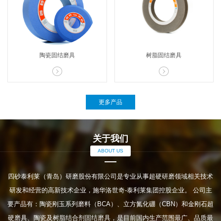
陶瓷固结磨具
树脂固结磨具


更多产品
关于我们
ABOUT US
四砂泰利莱（青岛）研磨股份有限公司是专业从事超硬研磨领域相关技术
研发和经营的高新技术企业，施华洛世奇-泰利莱集团控股企业。 公司主
要产品有：陶瓷刚玉系列磨料（BCA）、立方氮化硼（CBN）和金刚石超
硬磨具、陶瓷及树脂结合剂固结磨具，是目前国内生产范围最广、品质最